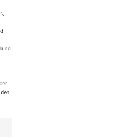
s,
nd
llung
der
t den